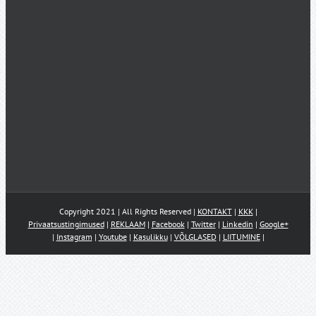
Copyright 2021 | All Rights Reserved |
KONTAKT
|
KKK
|
Privaatsustingimused
|
REKLAAM
|
Facebook
|
Twitter
|
Linkedin
|
Google+
|
Instagram
|
Youtube
|
Kasulikku
|
VÕLGLASED
|
LIITUMINE
|