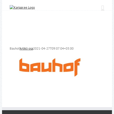
Skip
to
content
Bauhof
Artikli osa
2021-04-27T09:07:04+03:00