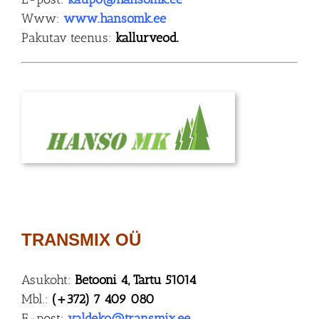
Www:
www.hansomk.ee
Pakutav teenus:
kallurveod.
.
TRANSMIX OÜ
Asukoht:
Betooni 4, Tartu 51014
Mbl.:
(+372) 7 409 080
E-post:
valdeko@transmix.ee