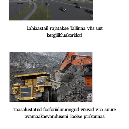
Lähiaastail rajatakse Tallinna viis uut
kergliikluskoridori
Taasalustatud fosforiidiuuringud võivad viia suure
avamaakaevanduseni Toolse piirkonnas