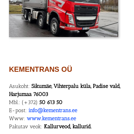
.
KEMENTRANS OÜ
Asukoht:
Sikumäe, Vihterpalu küla, Padise vald,
Harjumaa 76003
Mbl.: (+372)
50 613 50
E-post:
info@kementrans.ee
Www:
www.kementrans.ee
Pakutav veok:
Kallurveod,
kallurid.