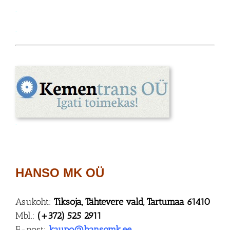
.
.
.
HANSO MK OÜ
Asukoht:
Tiksoja, Tähtevere vald, Tartumaa 61410
Mbl.:
(+372) 525 2911
E-post:
kaupo@hansomk.ee