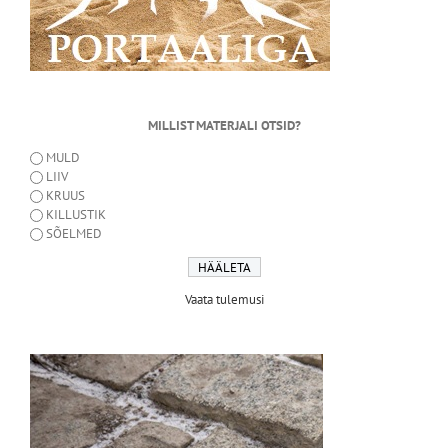
MILLIST MATERJALI OTSID?
MULD
LIIV
KRUUS
KILLUSTIK
SÕELMED
Vaata tulemusi