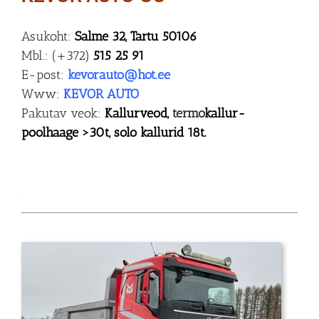
Asukoht:
Salme 32, Tartu 50106
Mbl.: (+372)
515 25 91
E-post:
kevorauto@hot.ee
Www:
KEVOR AUTO
Pakutav veok:
Kallurveod,
termo
kallur-
poolhaage >30t, solo kallurid 18t.
.
.