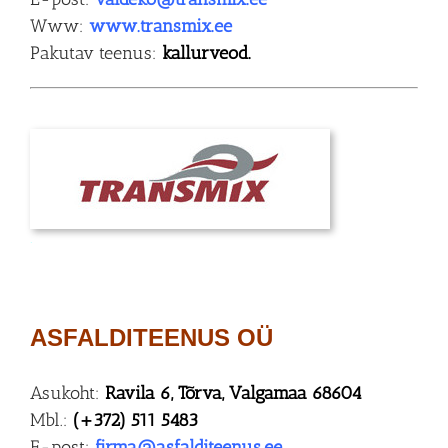
Www:
www.transmix.ee
Pakutav teenus:
kallurveod.
.
ASFALDITEENUS OÜ
Asukoht:
Ravila 6, Tõrva, Valgamaa 68604
Mbl.:
(+372) 511 5483
E-post:
firma@asfalditeenus.ee