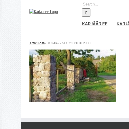
Skip
Search
to
for:
content
KARJÄÄR.EE
KARJÄ
Artikli osa
2018-06-26T19:50:10+03:00