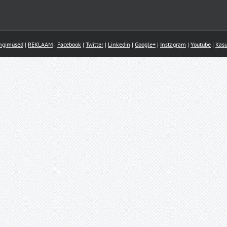
ingimused
|
REKLAAM
|
Facebook
|
Twitter
|
Linkedin
|
Google+
|
Instagram
|
Youtube
|
Kasu