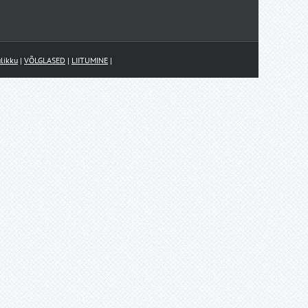
likku
|
VÕLGLASED
|
LIITUMINE
|