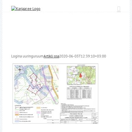
Skip
to
content
Logina uuringuruum
Artikli osa
2020-06-03T12:39:10+03:00