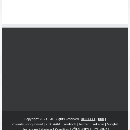
Copyright 2021 | All Rights Reserved |
KONTAKT
|
KKK
|
Privaatsustingimused
|
REKLAAM
|
Facebook
|
Twitter
|
Linkedin
|
Google+
|
Instagram
|
Youtube
|
Kasulikku
|
VÕLGLASED
|
LIITUMINE
|