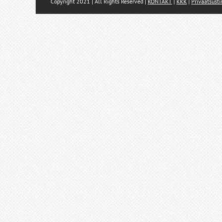
Copyright 2021 | All Rights Reserved |
KONTAKT
|
KKK
|
Privaatsust