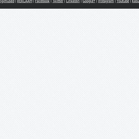
ingimused
|
REKLAAM
|
Facebook
|
Twitter
|
Linkedin
|
Google+
|
Instagram
|
Youtube
|
Kasu