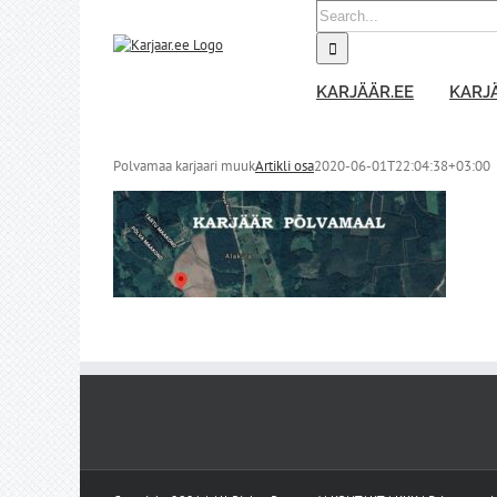
Skip
Search
to
for:
content
KARJÄÄR.EE
KARJÄ
Polvamaa karjaari muuk
Artikli osa
2020-06-01T22:04:38+03:00