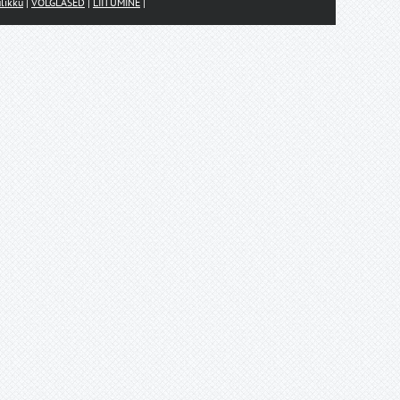
likku
|
VÕLGLASED
|
LIITUMINE
|