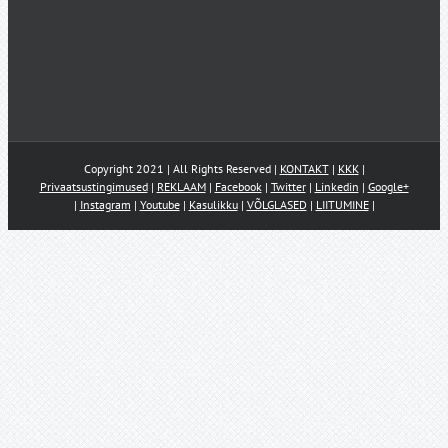
Copyright 2021 | All Rights Reserved |
KONTAKT
|
KKK
|
Privaatsustingimused
|
REKLAAM
|
Facebook
|
Twitter
|
Linkedin
|
Google+
|
Instagram
|
Youtube
|
Kasulikku
|
VÕLGLASED
|
LIITUMINE
|