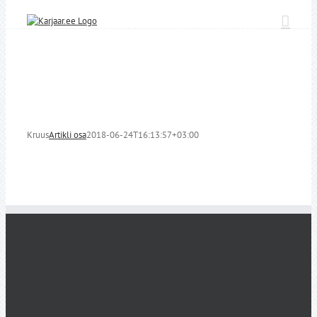
Skip
to
content
Kruus
Artikli osa
2018-06-24T16:13:57+03:00