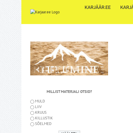
Skip
KARJÄÄR.EE
KARJÄ
to
content
MILLIST MATERJALI OTSID?
MULD
LIIV
KRUUS
KILLUSTIK
SÕELMED