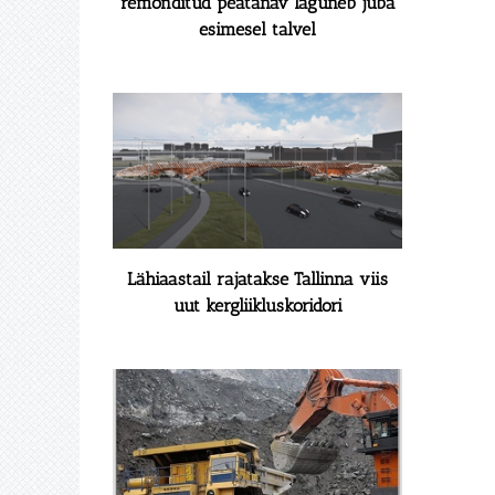
remonditud peatänav laguneb juba
esimesel talvel
Lähiaastail rajatakse Tallinna viis
uut kergliikluskoridori