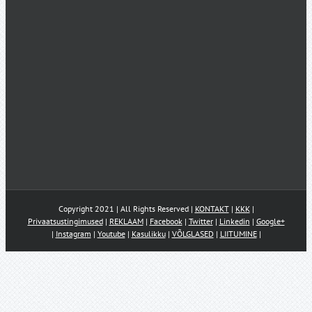
Copyright 2021 | All Rights Reserved |
KONTAKT
|
KKK
|
Privaatsustingimused
|
REKLAAM
|
Facebook
|
Twitter
|
Linkedin
|
Google+
|
Instagram
|
Youtube
|
Kasulikku
|
VÕLGLASED
|
LIITUMINE
|