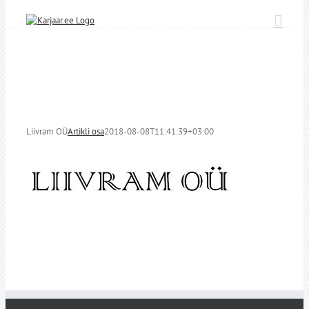
Skip
to
content
Liivram OÜ
Artikli osa
2018-08-08T11:41:39+03:00