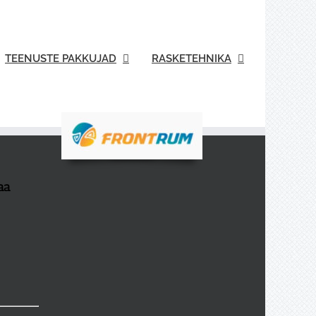
TEENUSTE PAKKUJAD
RASKETEHNIKA
aa