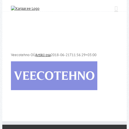
Skip
to
content
Veecotehno OÜ
Artikli osa
2018-06-21T11:56:29+03:00