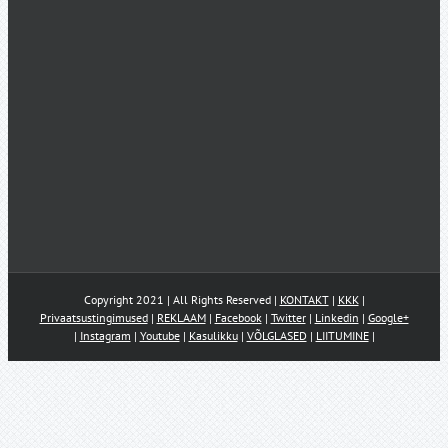
Copyright 2021 | All Rights Reserved |
KONTAKT
|
KKK
|
Privaatsustingimused
|
REKLAAM
|
Facebook
|
Twitter
|
Linkedin
|
Google+
|
Instagram
|
Youtube
|
Kasulikku
|
VÕLGLASED
|
LIITUMINE
|