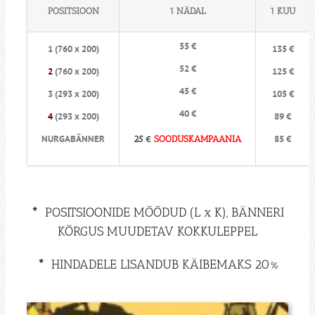
POSITSIOON
1 NÄDAL
1 KUU
55 €
1 (760 x 200)
135 €
52 €
2
(760 x 200)
125 €
45 €
3 (293 x 200)
105 €
40 €
4
(293 x 200)
89 €
NURGABÄNNER
85 €
25 €
SOODUSKAMPAANIA
.
*
POSITSIOONIDE MÕÕDUD (L x K), BÄNNERI
KÕRGUS MUUDETAV KOKKULEPPEL
*
HINDADELE LISANDUB KÄIBEMAKS 20%