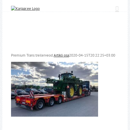
Skip
to
content
Premium Trans treilerveod.
Artikli osa
2020-04-15T20:22:25+03:00