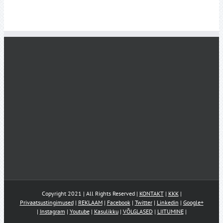
Copyright 2021 | All Rights Reserved |
KONTAKT
|
KKK
|
Privaatsustingimused
|
REKLAAM
|
Facebook
|
Twitter
|
Linkedin
|
Google+
|
Instagram
|
Youtube
|
Kasulikku
|
VÕLGLASED
|
LIITUMINE
|