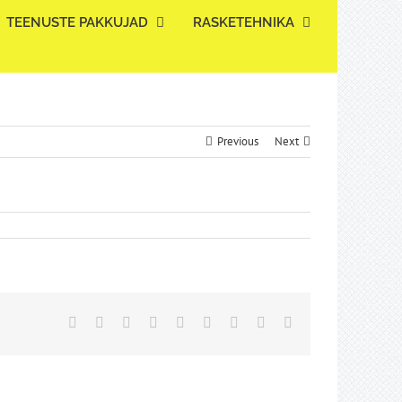
TEENUSTE PAKKUJAD
RASKETEHNIKA
Previous
Next
Facebook
Twitter
Reddit
LinkedIn
WhatsApp
Tumblr
Pinterest
Vk
Email