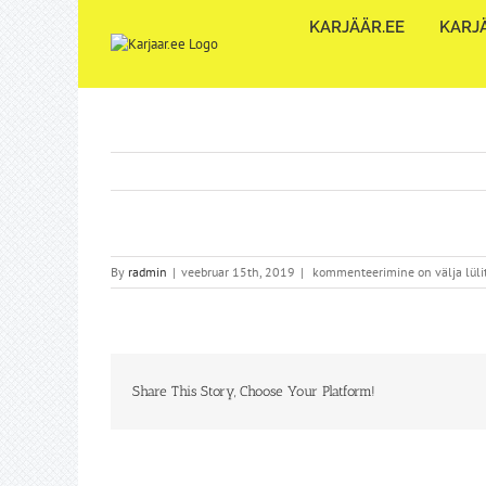
Skip
KARJÄÄR.EE
KARJÄ
to
content
By
radmin
|
veebruar 15th, 2019
|
kommenteerimine on välja lüli
Share This Story, Choose Your Platform!