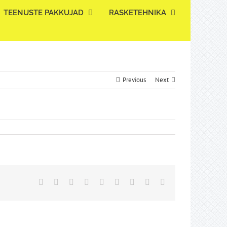
TEENUSTE PAKKUJAD
RASKETEHNIKA
Previous
Next
Facebook
Twitter
Reddit
LinkedIn
WhatsApp
Tumblr
Pinterest
Vk
Email