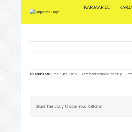
Skip
KARJÄÄR.EE
KARJÄ
to
content
By
Artikli osa
|
mai 14th, 2019
|
kommenteerimine on välja lülita
Share This Story, Choose Your Platform!