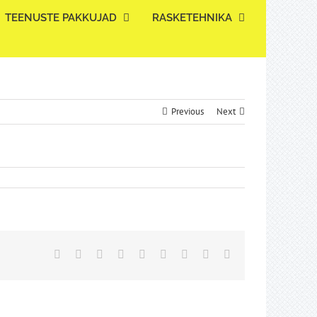
TEENUSTE PAKKUJAD
RASKETEHNIKA
Previous
Next
Facebook
Twitter
Reddit
LinkedIn
WhatsApp
Tumblr
Pinterest
Vk
Email