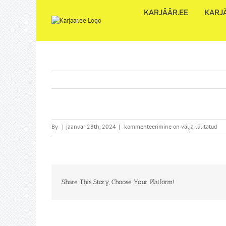
Skip
KARJÄÄR.EE
KARJÄ
to
content
By
|
jaanuar 28th, 2024
|
kommenteerimine on välja lülitatud
Share This Story, Choose Your Platform!