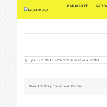
Skip
KARJÄÄR.EE
KARJÄ
to
content
By
|
juuli 12th, 2024
|
kommenteerimine on välja lülitatud
Share This Story, Choose Your Platform!