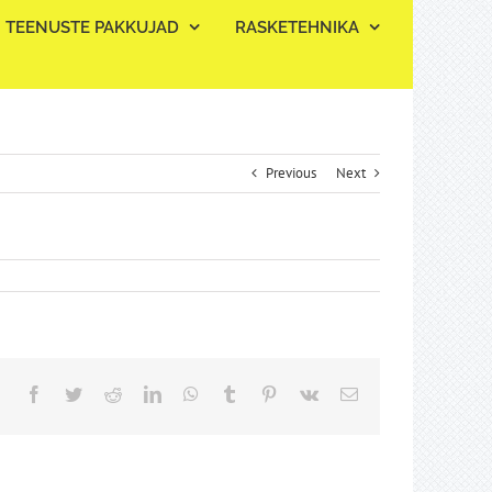
TEENUSTE PAKKUJAD
RASKETEHNIKA
Previous
Next
Facebook
Twitter
Reddit
LinkedIn
WhatsApp
Tumblr
Pinterest
Vk
Email