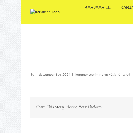
Skip
KARJÄÄR.EE
KARJÄ
to
content
By
|
detsember 6th, 2024
|
kommenteerimine on välja lülitatud
Share This Story, Choose Your Platform!