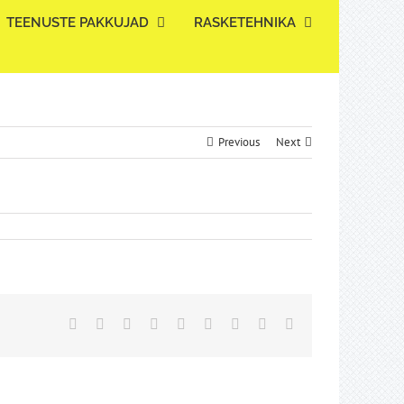
TEENUSTE PAKKUJAD
RASKETEHNIKA
Previous
Next
Facebook
Twitter
Reddit
LinkedIn
WhatsApp
Tumblr
Pinterest
Vk
Email