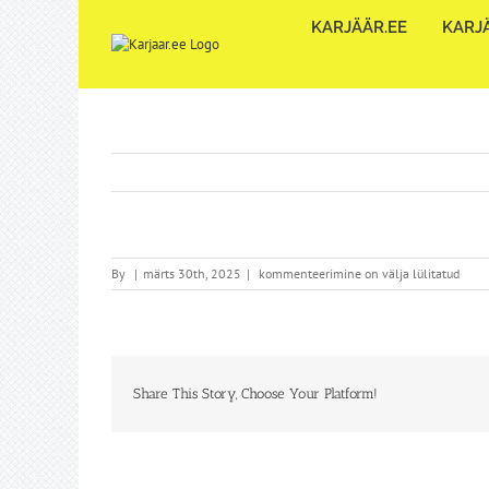
Skip
KARJÄÄR.EE
KARJÄ
to
content
By
|
märts 30th, 2025
|
kommenteerimine on välja lülitatud
Share This Story, Choose Your Platform!