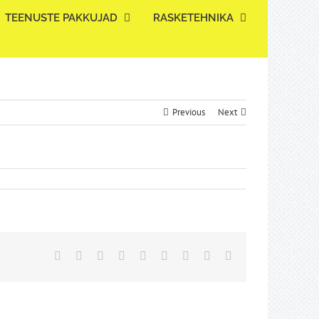
TEENUSTE PAKKUJAD
RASKETEHNIKA
Previous
Next
Facebook
Twitter
Reddit
LinkedIn
WhatsApp
Tumblr
Pinterest
Vk
Email