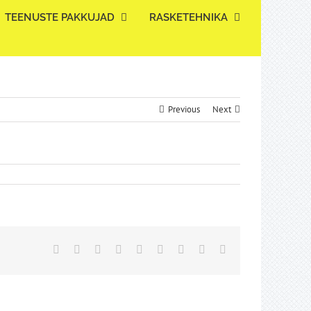
TEENUSTE PAKKUJAD
RASKETEHNIKA
Previous
Next
Facebook
Twitter
Reddit
LinkedIn
WhatsApp
Tumblr
Pinterest
Vk
Email