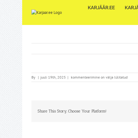
Skip
KARJÄÄR.EE
KARJÄ
to
content
By
|
juuli 19th, 2025
|
kommenteerimine on välja lülitatud
Share This Story, Choose Your Platform!