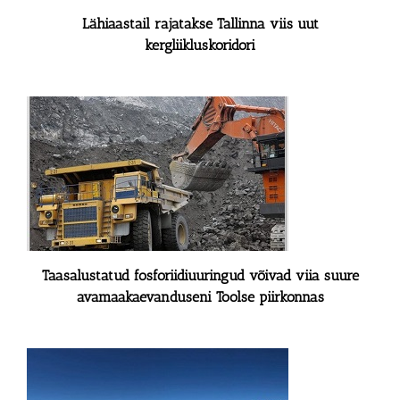
Lähiaastail rajatakse Tallinna viis uut
kergliikluskoridori
Taasalustatud fosforiidiuuringud võivad viia suure
avamaakaevanduseni Toolse piirkonnas