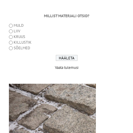
MILLIST MATERJALI OTSID?
MULD
LIIV
KRUUS
KILLUSTIK
SÕELMED
Vaata tulemusi