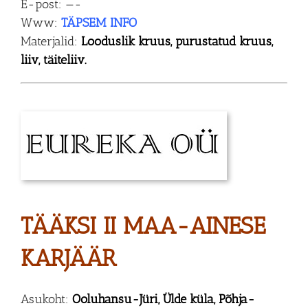
E-post: —-
Www:
TÄPSEM INFO
Materjalid:
Looduslik kruus, purustatud kruus,
liiv, täiteliiv.
TÄÄKSI II MAA-AINESE
KARJÄÄR
Asukoht:
Ooluhansu-Jüri, Ülde küla, Põhja-